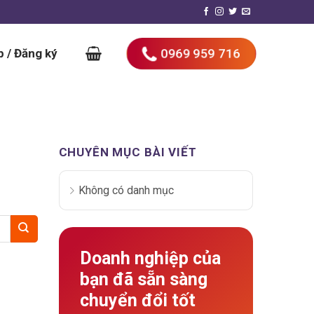
0969 959 716
 / Đăng ký
CHUYÊN MỤC BÀI VIẾT
Không có danh mục
Doanh nghiệp của
bạn đã sẵn sàng
chuyển đổi tốt