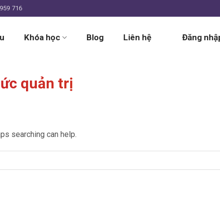
959 716
ệu
Khóa học
Blog
Liên hệ
Đăng nhập
ức quản trị
aps searching can help.