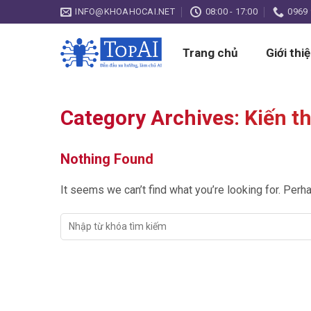
Skip
INFO@KHOAHOCAI.NET
08:00 - 17:00
0969 
to
content
Trang chủ
Giới thi
Category Archives:
Kiến th
Nothing Found
It seems we can’t find what you’re looking for. Perh