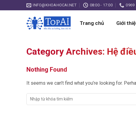
Skip
INFO@KHOAHOCAI.NET
08:00 - 17:00
0969 
to
content
Trang chủ
Giới thi
Category Archives:
Hệ điề
Nothing Found
It seems we can’t find what you’re looking for. Perh