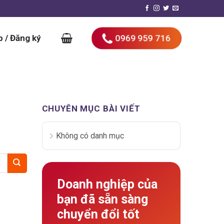
0969 959 716
 / Đăng ký
CHUYÊN MỤC BÀI VIẾT
Không có danh mục
Doanh nghiệp của
bạn đã sẵn sàng
chuyển đổi tốt