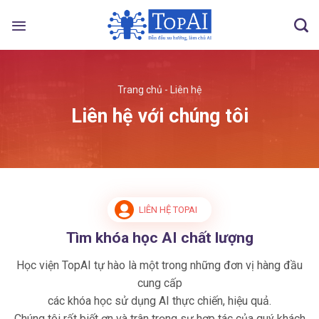
Skip
to
content
Trang chủ
-
Liên hệ
Liên hệ với chúng tôi
LIÊN HỆ TOPAI
Tìm khóa học AI chất lượng
Học viện TopAI tự hào là một trong những đơn vị hàng đầu
cung cấp
các khóa học sử dụng AI thực chiến, hiệu quả.
Chúng tôi rất biết ơn và trân trọng sự hợp tác của quý khách